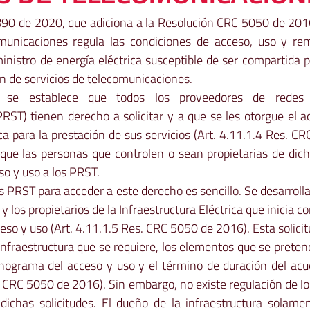
90 de 2020, que adiciona a la Resolución CRC 5050 de 2016
unicaciones regula las condiciones de acceso, uso y rem
inistro de energía eléctrica susceptible de ser compartida p
ón de servicios de telecomunicaciones.  
 se establece que todos los proveedores de redes o
RST) tienen derecho a solicitar y a que se les otorgue el ac
ica para la prestación de sus servicios (Art. 4.11.1.4 Res. C
que las personas que controlen o sean propietarias de dicha
so y uso a los PRST.  
s PRST para acceder a este derecho es sencillo. Se desarroll
y los propietarios de la Infraestructura Eléctrica que inicia co
ceso y uso (Art. 4.11.1.5 Res. CRC 5050 de 2016). Esta solici
 infraestructura que se requiere, los elementos que se pretend
ronograma del acceso y uso y el término de duración del acu
. CRC 5050 de 2016). Sin embargo, no existe regulación de lo
ichas solicitudes. El dueño de la infraestructura solame