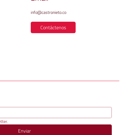
info@castronieto.co
Contáctenos
tter.
Enviar