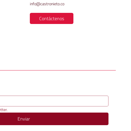
info@castronieto.co
Contáctenos
tter.
Enviar