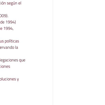
ión según el 
009).
 de 1994) 
de 1994, 
s políticas 
servando la 
legaciones que 
ciones 
oluciones y 