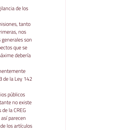
ilancia de los 
isiones, tanto 
primeras, nos 
s generales son 
pectos que se 
 máxime debería 
inentemente 
8 de la Ley 142 
ios públicos 
tante no existe 
s de la CREG 
 así parecen 
e los artículos 