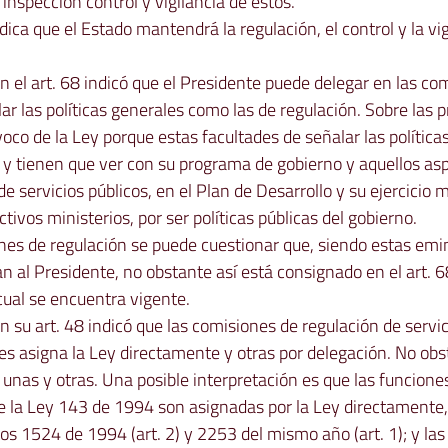
inspección control y vigilancia de estos.
indica que el Estado mantendrá la regulación, el control y la vig
 el art. 68 indicó que el Presidente puede delegar en las com
lar las políticas generales como las de regulación. Sobre las 
oco de la Ley porque estas facultades de señalar las política
 y tienen que ver con su programa de gobierno y aquellos as
e servicios públicos, en el Plan de Desarrollo y su ejercicio
tivos ministerios, por ser políticas públicas del gobierno.
ones de regulación se puede cuestionar que, siendo estas em
yan al Presidente, no obstante así está consignado en el art. 6
 cual se encuentra vigente.
 su art. 48 indicó que las comisiones de regulación de servic
es asigna la Ley directamente y otras por delegación. No obs
 unas y otras. Una posible interpretación es que las funcione
 de la Ley 143 de 1994 son asignadas por la Ley directamente,
os 1524 de 1994 (art. 2) y 2253 del mismo año (art. 1); y las d