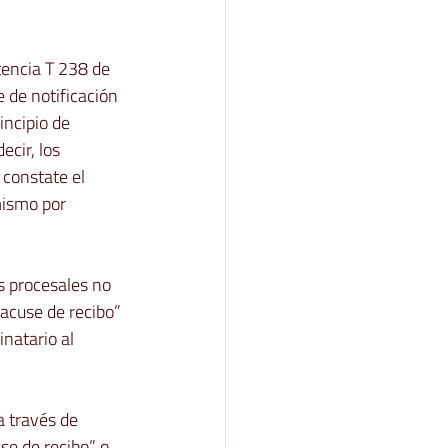
tencia T 238 de 
e de notificación 
incipio de 
ecir, los 
constate el 
mismo por 
s procesales no 
acuse de recibo” 
natario al 
a través de 
se de recibo”
 o, 