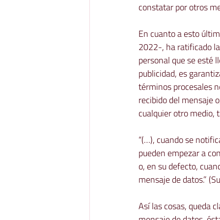
constatar por otros me
En cuanto a esto últim
2022-, ha ratificado la
personal que se esté ll
publicidad, es garantiz
términos procesales n
recibido del mensaje o,
cualquier otro medio, ta
“
(…), 
cuando se notifi
pueden empezar a conta
o, en su defecto, cuand
mensaje de datos.
” 
(Su
Así las cosas, queda cl
mensaje de datos, ést