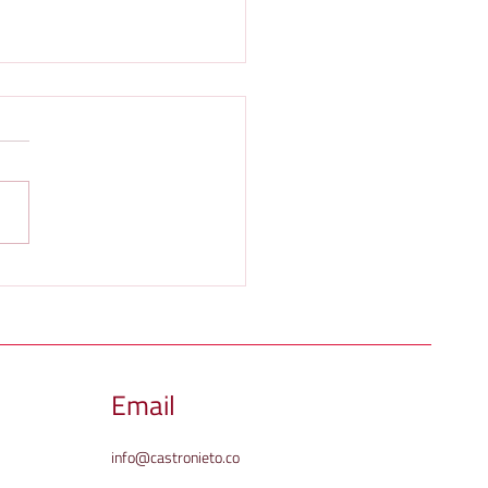
IONES POR SILENCIO
NISTRATIVO POSITIVO EN
ICIOS PÚBLICOS
islador a través de la ley 142
CILIARIOS.
94 consagró el silencio
strativo positivo (SAP) frente
peticiones, quejas y recursos
radas por los usuarios ante
mpresas prestadoras de
Email
info@castronieto.co