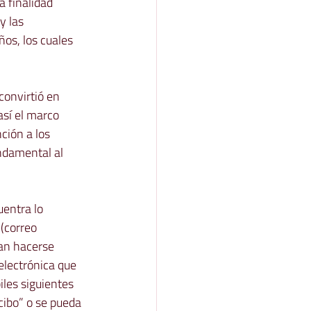
a finalidad 
y las 
os, los cuales 
onvirtió en 
sí el marco 
nción a los 
ndamental al 
entra lo 
(correo 
ban hacerse 
electrónica que 
les siguientes 
cibo”
 o se pueda 