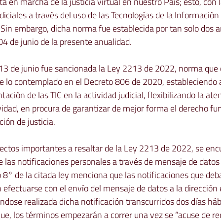
sta en marcha de la justicia virtual en nuestro País; esto, con l
udiciales a través del uso de las Tecnologías de la Información 
Sin embargo, dicha norma fue establecida por tan solo dos añ
4 de junio de la presente anualidad.

 13 de junio fue sancionada la Ley 2213 de 2022, norma que c
e lo contemplado en el Decreto 806 de 2020, estableciendo a
ación de las TIC en la actividad judicial, flexibilizando la ate
vidad, en procura de garantizar de mejor forma el derecho fu
ión de justicia.

pectos importantes a resaltar de la Ley 2213 de 2022, se encu
las notificaciones personales a través de mensaje de datos 
ulo 8° de la citada ley menciona que las notificaciones que de
fectuarse con el envío del mensaje de datos a la dirección 
dose realizada dicha notificación transcurridos dos días hábi
que, los términos empezarán a correr una vez se 
“acuse de re