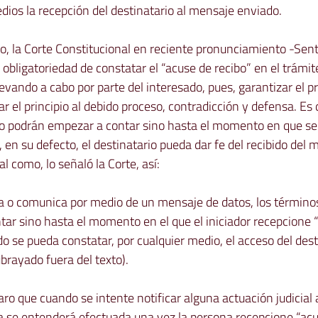
dios la recepción del destinatario al mensaje enviado.

o, la Corte Constitucional en reciente pronunciamiento -Sen
 obligatoriedad de constatar el 
“acuse de recibo”
 en el trámit
evando a cabo por parte del interesado, pues, garantizar el pr
ar el principio al debido proceso, contradicción y defensa. Es d
o podrán empezar a contar sino hasta el momento en que se 
 en su defecto, el destinatario pueda dar fe del recibido del 
l como, lo señaló la Corte, así:

ca o comunica por medio de un mensaje de datos, los término
r sino hasta el momento en el que el iniciador recepcione “
o se pueda constatar, por cualquier medio, el acceso del desti
brayado fuera del texto).

aro que cuando se intente notificar alguna actuación judicial 
a se entenderá efectuada una vez la persona recepcione 
“acu