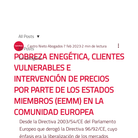
All Posts
Castro Nieto Abogados
7 feb 2023
2 min de lectura
All Posts
POBREZA ENEGÉTICA, CLIENTES
Sin categoría
VULNERABLES E
INTERVENCIÓN DE PRECIOS
POR PARTE DE LOS ESTADOS
MIEMBROS (EEMM) EN LA
COMUNIDAD EUROPEA
Desde la Directiva 2003/54/CE del Parlamento 
Europeo que derogó la Directiva 96/92/CE, cuyo 
énfasis era la liberalización de los mercados 