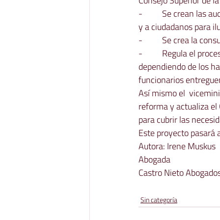
Consejo Superior de la
-          Se crean las
y a ciudadanos para ilu
-          Se crea la co
-          Regula el pr
dependiendo de los hall
funcionarios entreguen
Así mismo el  vicemini
reforma y actualiza el
para cubrir las necesi
Este proyecto pasará a
Autora: Irene Muskus
Abogada
Castro Nieto Abogado
Sin categoría