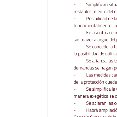
-          Simplifican 
restablecimiento del 
-          Posibilidad 
fundamentalmente cua
-          En asuntos 
sin mayor alargue del 
-          Se concede l
la posibilidad de util
-          Se afianza la
demandas se hagan po
-          Las medidas
de la protección qued
-          Se simplifica
manera exegética se d
-          Se aclaran 
-          Habrá amplia