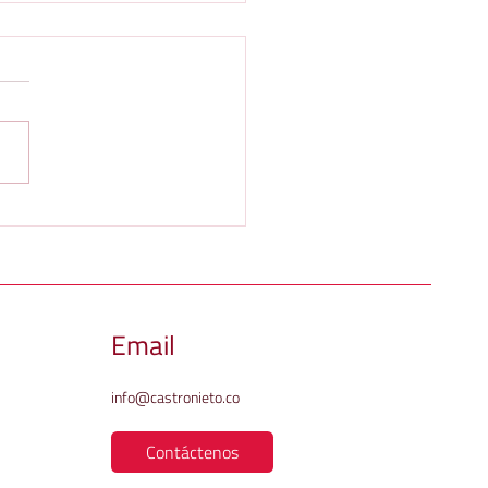
IONES POR SILENCIO
NISTRATIVO POSITIVO EN
ICIOS PÚBLICOS
islador a través de la ley 142
CILIARIOS.
94 consagró el silencio
strativo positivo (SAP) frente
peticiones, quejas y recursos
radas por los usuarios ante
mpresas prestadoras de
Email
info@castronieto.co
Contáctenos