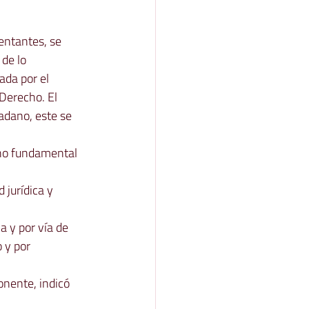
entantes, se 
de lo 
da por el 
Derecho. El 
adano, este se 
cho fundamental 
jurídica y 
 y por vía de 
 y por 
nente, indicó 