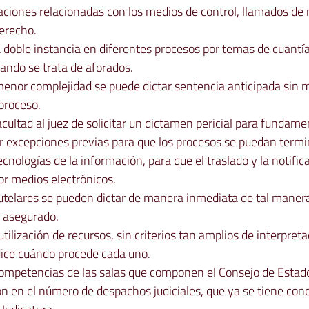
situaciones relacionadas con los medios de control, llamados de 
derecho.
de la doble instancia en diferentes procesos por temas de cuantía
ndo se trata de aforados.
de menor complejidad se puede dictar sentencia anticipada sin m
proceso.
a facultad al juez de solicitar un dictamen pericial para fundame
izar excepciones previas para que los procesos se puedan term
s tecnologías de la información, para que el traslado y la notific
r medios electrónicos.
 cautelares se pueden dictar de manera inmediata de tal manera
e asegurado.
 la utilización de recursos, sin criterios tan amplios de interpret
ice cuándo procede cada uno.
las competencias de las salas que componen el Consejo de Estad
ción en el número de despachos judiciales, que ya se tiene con