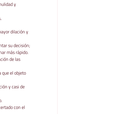
nulidad y 
, 
ayor dilación y 
ntar su decisión; 
inar más rápido.
ación de las 
 que el objeto 
ación y casi de 
o.
certado con el 