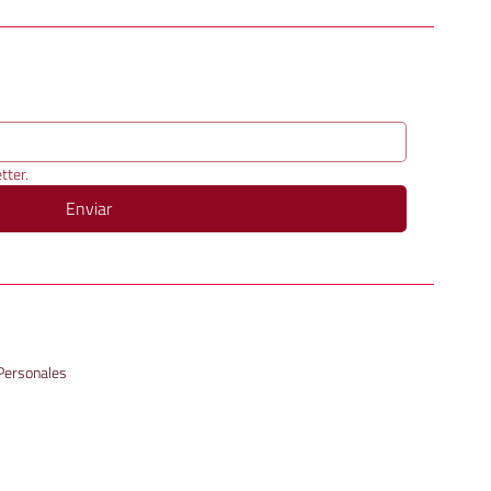
tter.
Enviar
 Personales